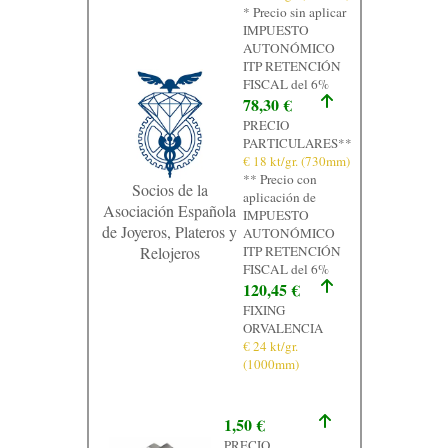
* Precio sin aplicar
Contacto
IMPUESTO
AUTONÓMICO
Graficos
ITP RETENCIÓN
FISCAL del 6%
78,30 €
PRECIO
PARTICULARES**
€ 18 kt/gr. (730mm)
** Precio con
Socios de la
aplicación de
Asociación Española
IMPUESTO
de Joyeros, Plateros y
AUTONÓMICO
Relojeros
ITP RETENCIÓN
FISCAL del 6%
120,45 €
FIXING
ORVALENCIA
€ 24 kt/gr.
(1000mm)
1,50 €
PRECIO