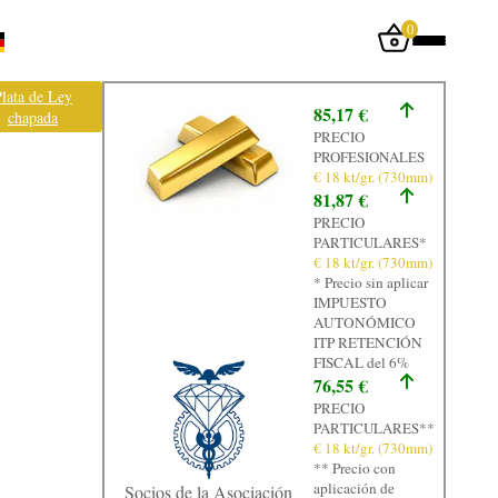
0
Iniciar sesión
lata de Ley
85,17 €
chapada
Inicio
PRECIO
PROFESIONALES
Tienda
€ 18 kt/gr. (730mm)
81,87 €
Taller
PRECIO
PARTICULARES*
Tasación
€ 18 kt/gr. (730mm)
* Precio sin aplicar
Laboratorio
IMPUESTO
AUTONÓMICO
Joyas
ITP RETENCIÓN
FISCAL del 6%
Noticias
76,55 €
PRECIO
Normativa
PARTICULARES**
€ 18 kt/gr. (730mm)
Contacto
** Precio con
aplicación de
Socios de la Asociación
Graficos