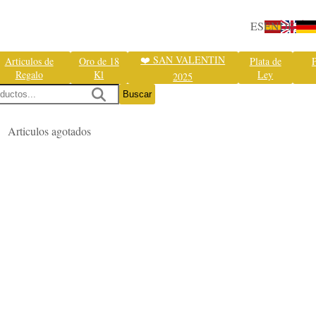
ES
EN
DE
❤️ SAN VALENTIN
Articulos de
Oro de 18
Plata de
P
Regalo
Kl
Ley
2025
Buscar
Articulos agotados