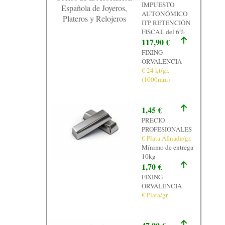
IMPUESTO
Española de Joyeros,
AUTONÓMICO
Plateros y Relojeros
ITP RETENCIÓN
FISCAL del 6%
117,90 €
FIXING
ORVALENCIA
€ 24 kt/gr.
(1000mm)
1,45 €
PRECIO
PROFESIONALES
€ Plata Afinada/gr.
Mínimo de entrega
10kg
1,70 €
FIXING
ORVALENCIA
€ Plata/gr.