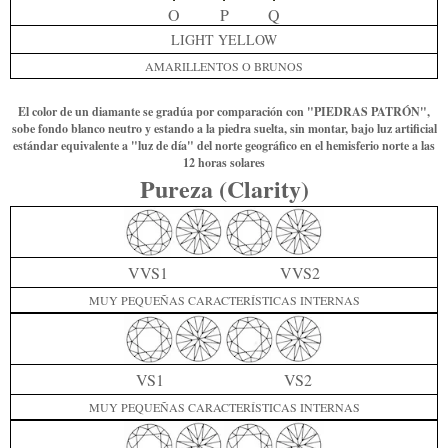
O
P
Q
LIGHT YELLOW
AMARILLENTOS O BRUNOS
El color de un diamante se gradúa por comparación con "PIEDRAS PATRÓN",
sobe fondo blanco neutro y estando a la piedra suelta, sin montar, bajo luz artificial
estándar equivalente a "luz de día" del norte geográfico en el hemisferio norte a las
12 horas solares
Pureza (Clarity)
VVS1
VVS2
MUY PEQUEÑAS CARACTERÍSTICAS INTERNAS
VS1
VS2
MUY PEQUEÑAS CARACTERÍSTICAS INTERNAS