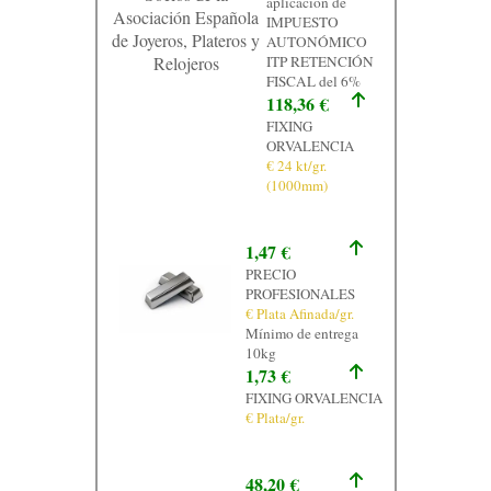
aplicación de
Asociación Española
IMPUESTO
de Joyeros, Plateros y
AUTONÓMICO
Relojeros
ITP RETENCIÓN
FISCAL del 6%
118,36 €
FIXING
ORVALENCIA
€ 24 kt/gr.
(1000mm)
1,47 €
PRECIO
PROFESIONALES
€ Plata Afinada/gr.
Mínimo de entrega
10kg
1,73 €
FIXING ORVALENCIA
€ Plata/gr.
48,20 €