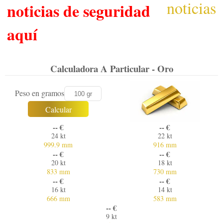
noticias
noticias de seguridad
aquí
Calculadora A Particular - Oro
Peso en gramos
Calcular
-- €
-- €
24 kt
22 kt
999.9 mm
916 mm
-- €
-- €
20 kt
18 kt
833 mm
730 mm
-- €
-- €
16 kt
14 kt
666 mm
583 mm
-- €
9 kt