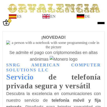
ES
EN
DE
0
Iniciar sesión
¡NOVEDAD!
Inicio
Tienda
Se admite el pago con criptomonedas en altas
Taller
anónimas
SNRG AMERICAN COMPUTER
Tasación
SOLUTIONS LLC
Servicio
de telefonía
Laboratorio
privada segura y versátil
Joyas
Descubra la excelencia en comunicaciones con
Noticias
nuestro servicio de
telefonía móvil y fija
Normativa