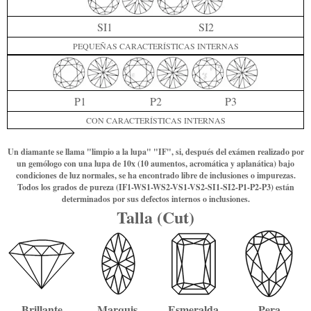
SI1
SI2
PEQUEÑAS CARACTERÍSTICAS INTERNAS
P1
P2
P3
CON CARACTERÍSTICAS INTERNAS
Un diamante se llama "limpio a la lupa" "IF", si, después del exámen realizado por
un gemólogo con una lupa de 10x (10 aumentos, acromática y aplanática) bajo
condiciones de luz normales, se ha encontrado libre de inclusiones o impurezas.
Todos los grados de pureza (IF1-WS1-WS2-VS1-VS2-SI1-SI2-P1-P2-P3) están
determinados por sus defectos internos o inclusiones.
Talla (Cut)
Brillante
Marquis
Esmeralda
Pera