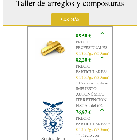
Taller de arreglos y composturas
VER MÁS
85,50 €
PRECIO
PROFESIONALES
€ 18 kt/gr. (730mm)
82,20 €
PRECIO
PARTICULARES*
€ 18 kt/gr. (730mm)
* Precio sin aplicar
IMPUESTO
AUTONÓMICO
ITP RETENCIÓN
FISCAL del 6%
76,87 €
PRECIO
PARTICULARES**
€ 18 kt/gr. (730mm)
** Precio con
Socios de la