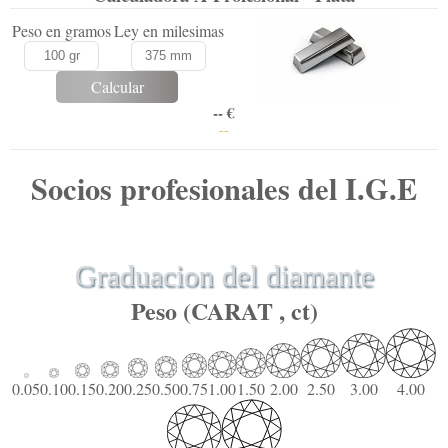
Peso en gramos
Ley en milesimas
Calcular
-- €
--
Socios profesionales del I.G.E
Graduacion del diamante
Peso (CARAT , ct)
0.05
0.10
0.15
0.20
0.25
0.50
0.75
1.00
1.50
2.00
2.50
3.00
4.00