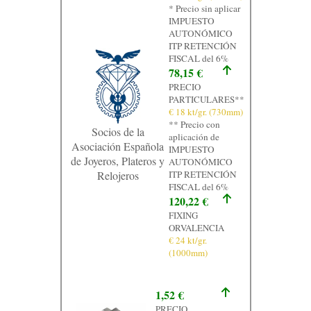
* Precio sin aplicar
Contacto
IMPUESTO
AUTONÓMICO
Graficos
ITP RETENCIÓN
FISCAL del 6%
78,15 €
PRECIO
PARTICULARES**
€ 18 kt/gr. (730mm)
** Precio con
Socios de la
aplicación de
Asociación Española
IMPUESTO
de Joyeros, Plateros y
AUTONÓMICO
Relojeros
ITP RETENCIÓN
FISCAL del 6%
120,22 €
FIXING
ORVALENCIA
€ 24 kt/gr.
(1000mm)
1,52 €
PRECIO