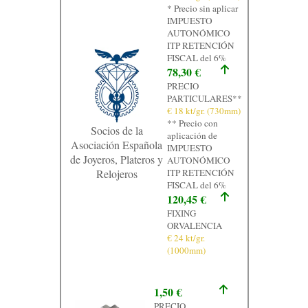
* Precio sin aplicar
Contacto
IMPUESTO
AUTONÓMICO
Graficos
ITP RETENCIÓN
FISCAL del 6%
78,30 €
PRECIO
PARTICULARES**
€ 18 kt/gr. (730mm)
** Precio con
Socios de la
aplicación de
Asociación Española
IMPUESTO
de Joyeros, Plateros y
AUTONÓMICO
Relojeros
ITP RETENCIÓN
FISCAL del 6%
120,45 €
FIXING
ORVALENCIA
€ 24 kt/gr.
(1000mm)
1,50 €
PRECIO