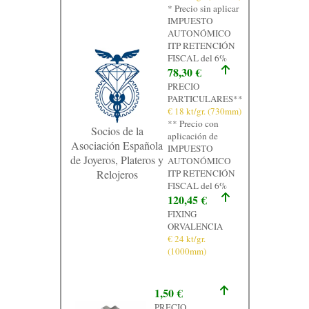
* Precio sin aplicar
Contacto
IMPUESTO
AUTONÓMICO
Graficos
ITP RETENCIÓN
FISCAL del 6%
78,30 €
PRECIO
PARTICULARES**
€ 18 kt/gr. (730mm)
** Precio con
Socios de la
aplicación de
Asociación Española
IMPUESTO
de Joyeros, Plateros y
AUTONÓMICO
Relojeros
ITP RETENCIÓN
FISCAL del 6%
120,45 €
FIXING
ORVALENCIA
€ 24 kt/gr.
(1000mm)
1,50 €
PRECIO