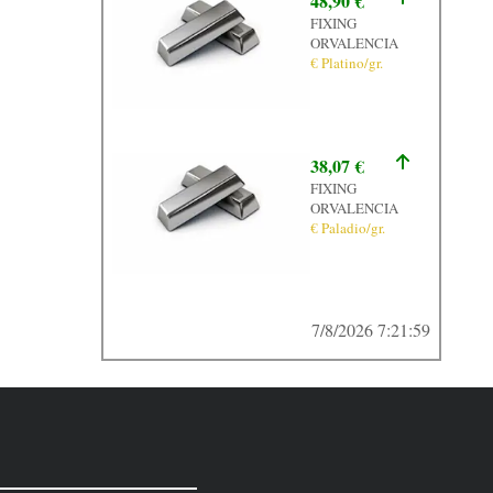
48,90 €
FIXING
ORVALENCIA
€ Platino/gr.
38,07 €
FIXING
ORVALENCIA
€ Paladio/gr.
7/8/2026 7:22:03