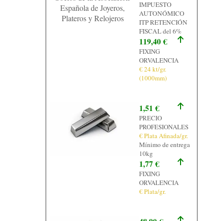
IMPUESTO
Española de Joyeros,
AUTONÓMICO
Plateros y Relojeros
ITP RETENCIÓN
FISCAL del 6%
119,40 €
FIXING
ORVALENCIA
€ 24 kt/gr.
(1000mm)
1,51 €
PRECIO
PROFESIONALES
€ Plata Afinada/gr.
Mínimo de entrega
10kg
1,77 €
FIXING
ORVALENCIA
€ Plata/gr.