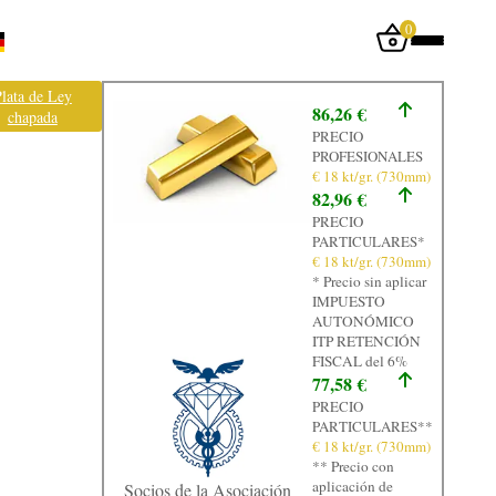
0
Iniciar sesión
lata de Ley
86,26 €
chapada
Inicio
PRECIO
PROFESIONALES
Tienda
€ 18 kt/gr. (730mm)
82,96 €
Taller
PRECIO
PARTICULARES*
Tasación
€ 18 kt/gr. (730mm)
* Precio sin aplicar
Laboratorio
IMPUESTO
AUTONÓMICO
Joyas
ITP RETENCIÓN
FISCAL del 6%
Noticias
77,58 €
PRECIO
Normativa
PARTICULARES**
€ 18 kt/gr. (730mm)
Contacto
** Precio con
aplicación de
Socios de la Asociación
Graficos