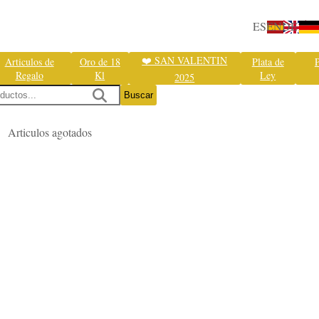
ES
EN
DE
❤️ SAN VALENTIN
Articulos de
Oro de 18
Plata de
P
Regalo
Kl
Ley
2025
Buscar
Articulos agotados