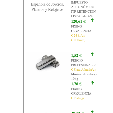
IMPUESTO
Española de Joyeros,
AUTONÓMICO
Plateros y Relojeros
ITP RETENCIÓN
FISCAL del 6%
120,61 €
FIXING
ORVALENCIA
€ 24 kt/gr.
(1000mm)
1,52 €
PRECIO
PROFESIONALES
€ Plata Afinada/gr.
Mínimo de entrega
10kg
1,78 €
FIXING
ORVALENCIA
€ Plata/gr.