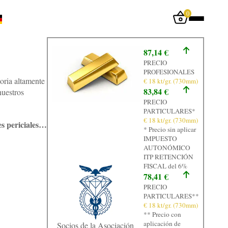
0
Iniciar sesión
87,14 €
Inicio
PRECIO
PROFESIONALES
Tienda
toria altamente
€ 18 kt/gr. (730mm)
83,84 €
nuestros
Taller
PRECIO
PARTICULARES*
Tasación
€ 18 kt/gr. (730mm)
s periciales…
* Precio sin aplicar
Laboratorio
IMPUESTO
AUTONÓMICO
Joyas
ITP RETENCIÓN
FISCAL del 6%
Noticias
78,41 €
PRECIO
Normativa
PARTICULARES**
€ 18 kt/gr. (730mm)
Contacto
** Precio con
aplicación de
Socios de la Asociación
Graficos