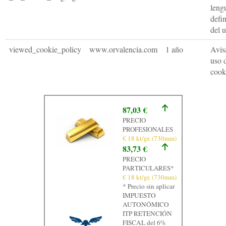
leng
defi
del 
viewed_cookie_policy
www.orvalencia.com
1 año
Avis
uso 
cook
87,03 €
PRECIO
PROFESIONALES
€ 18 kt/gr. (730mm)
83,73 €
PRECIO
PARTICULARES*
€ 18 kt/gr. (730mm)
* Precio sin aplicar
IMPUESTO
AUTONÓMICO
ITP RETENCIÓN
FISCAL del 6%