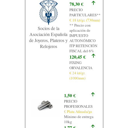
78,30 €
PRECIO
PARTICULARES**
€ 18 kt/gr. (730mm)
** Precio con
Socios de la
aplicación de
Asociación Española
IMPUESTO
de Joyeros, Plateros y
AUTONÓMICO
Relojeros
ITP RETENCIÓN
FISCAL del 6%
120,45 €
FIXING
ORVALENCIA
€ 24 kt/gr.
(1000mm)
1,50 €
PRECIO
PROFESIONALES
€ Plata Afinada/gr.
Mínimo de entrega
10kg
1,77 €