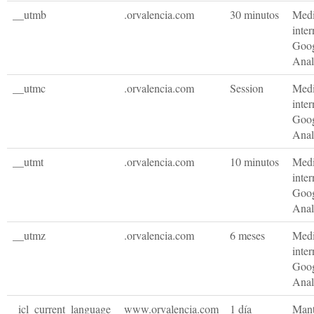
__utmb
.orvalencia.com
30 minutos
Medi
inte
Goo
Anal
__utmc
.orvalencia.com
Session
Medi
inte
Goo
Anal
__utmt
.orvalencia.com
10 minutos
Medi
inte
Goo
Anal
__utmz
.orvalencia.com
6 meses
Medi
inte
Goo
Anal
_icl_current_language
www.orvalencia.com
1 día
Mant