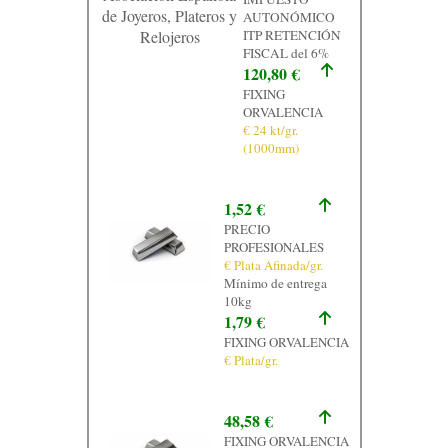
de Joyeros, Plateros y
AUTONÓMICO
Relojeros
ITP RETENCIÓN
FISCAL del 6%
120,80 €
FIXING
ORVALENCIA
€ 24 kt/gr.
(1000mm)
1,52 €
PRECIO
PROFESIONALES
€ Plata Afinada/gr.
Mínimo de entrega
10kg
1,79 €
FIXING ORVALENCIA
€ Plata/gr.
48,58 €
FIXING ORVALENCIA