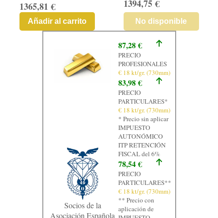
1394,75 €
1365,81 €
Añadir al carrito
No disponible
87,28 €
PRECIO
PROFESIONALES
€ 18 kt/gr. (730mm)
83,98 €
PRECIO
PARTICULARES*
€ 18 kt/gr. (730mm)
* Precio sin aplicar
IMPUESTO
AUTONÓMICO
ITP RETENCIÓN
FISCAL del 6%
78,54 €
PRECIO
PARTICULARES**
€ 18 kt/gr. (730mm)
** Precio con
Socios de la
aplicación de
Asociación Española
IMPUESTO