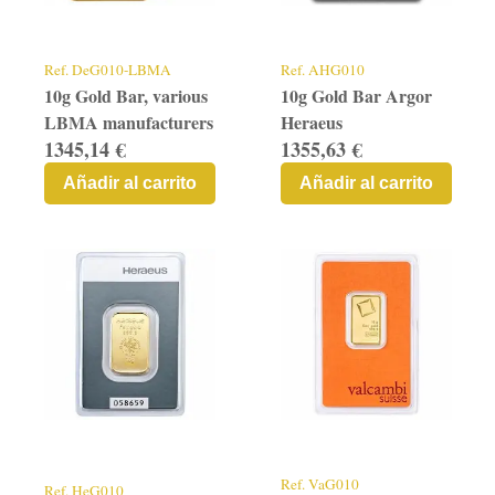
Contacto
Graficos
Ref.
DeG010-LBMA
Ref.
AHG010
10g Gold Bar, various
10g Gold Bar Argor
LBMA manufacturers
Heraeus
1345,14 €
1355,63 €
Añadir al carrito
Añadir al carrito
Ref.
VaG010
Ref.
HeG010