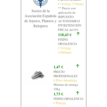
€ 18 kt/gr. (730mm)
** Precio con
Socios de la
aplicación de
Asociación Española
IMPUESTO
de Joyeros, Plateros y
AUTONÓMICO
Relojeros
ITP RETENCIÓN
FISCAL del 6%
118,43 €
FIXING
ORVALENCIA
€ 24 kt/gr.
(1000mm)
1,47 €
PRECIO
PROFESIONALES
€ Plata Afinada/gr.
Mínimo de entrega
10kg
1,73 €
FIXING ORVALENCIA
€ Plata/gr.