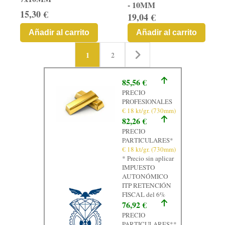
- 10MM
15,30 €
19,04 €
Añadir al carrito
Añadir al carrito
1
2
85,56 €
PRECIO
PROFESIONALES
€ 18 kt/gr. (730mm)
82,26 €
PRECIO
PARTICULARES*
€ 18 kt/gr. (730mm)
* Precio sin aplicar
IMPUESTO
AUTONÓMICO
ITP RETENCIÓN
FISCAL del 6%
76,92 €
PRECIO
PARTICULARES**