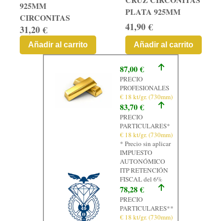
925MM
PLATA 925MM
CIRCONITAS
41,90 €
31,20 €
Añadir al carrito
Añadir al carrito
87,00 €
PRECIO
PROFESIONALES
€ 18 kt/gr. (730mm)
83,70 €
PRECIO
PARTICULARES*
€ 18 kt/gr. (730mm)
* Precio sin aplicar
IMPUESTO
AUTONÓMICO
ITP RETENCIÓN
FISCAL del 6%
78,28 €
PRECIO
PARTICULARES**
€ 18 kt/gr. (730mm)