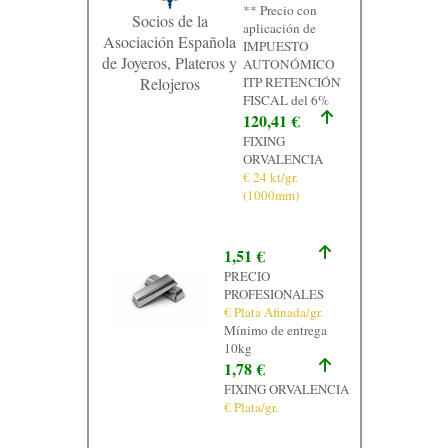
** Precio con
Socios de la
aplicación de
Asociación Española
IMPUESTO
de Joyeros, Plateros y
AUTONÓMICO
Relojeros
ITP RETENCIÓN
FISCAL del 6%
120,41 €
FIXING
ORVALENCIA
€ 24 kt/gr.
(1000mm)
1,51 €
PRECIO
PROFESIONALES
€ Plata Afinada/gr.
Mínimo de entrega
10kg
1,78 €
FIXING ORVALENCIA
€ Plata/gr.