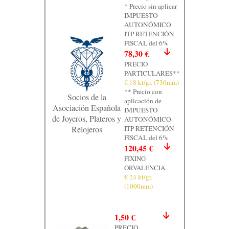
* Precio sin aplicar
Contacto
IMPUESTO
AUTONÓMICO
Graficos
ITP RETENCIÓN
FISCAL del 6%
78,30 €
PRECIO
PARTICULARES**
€ 18 kt/gr. (730mm)
** Precio con
Socios de la
aplicación de
Asociación Española
IMPUESTO
de Joyeros, Plateros y
AUTONÓMICO
Relojeros
ITP RETENCIÓN
FISCAL del 6%
120,45 €
FIXING
ORVALENCIA
€ 24 kt/gr.
(1000mm)
1,50 €
PRECIO