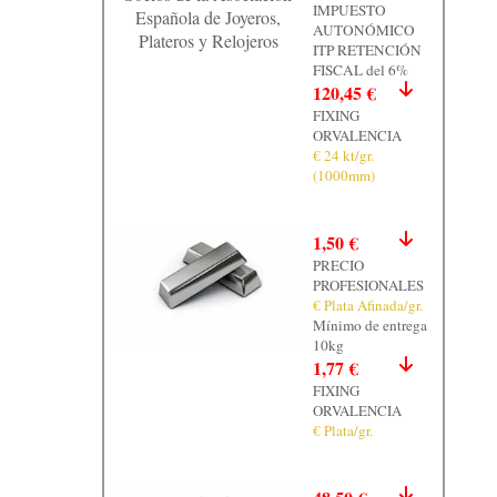
IMPUESTO
Española de Joyeros,
AUTONÓMICO
Plateros y Relojeros
ITP RETENCIÓN
FISCAL del 6%
120,45 €
FIXING
ORVALENCIA
€ 24 kt/gr.
(1000mm)
1,50 €
PRECIO
PROFESIONALES
€ Plata Afinada/gr.
Mínimo de entrega
10kg
1,77 €
FIXING
ORVALENCIA
€ Plata/gr.