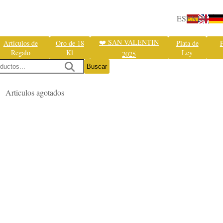
ES
EN
DE
❤️ SAN VALENTIN
Articulos de
Oro de 18
Plata de
P
Regalo
Kl
Ley
2025
Buscar
Articulos agotados