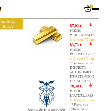
0
Iniciar sesión
lata de Ley
87,03 €
chapada
Inicio
PRECIO
PROFESIONALES
Tienda
€ 18 kt/gr. (730mm)
83,73 €
Taller
PRECIO
PARTICULARES*
Tasación
€ 18 kt/gr. (730mm)
* Precio sin aplicar
Laboratorio
IMPUESTO
AUTONÓMICO
Joyas
ITP RETENCIÓN
FISCAL del 6%
Noticias
78,30 €
PRECIO
Normativa
PARTICULARES**
€ 18 kt/gr. (730mm)
Contacto
** Precio con
aplicación de
Socios de la Asociación
Graficos