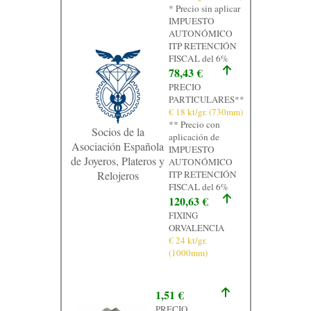
* Precio sin aplicar
Contacto
IMPUESTO
AUTONÓMICO
Graficos
ITP RETENCIÓN
FISCAL del 6%
78,43 €
PRECIO
PARTICULARES**
€ 18 kt/gr. (730mm)
** Precio con
Socios de la
aplicación de
Asociación Española
IMPUESTO
de Joyeros, Plateros y
AUTONÓMICO
Relojeros
ITP RETENCIÓN
FISCAL del 6%
120,63 €
FIXING
ORVALENCIA
€ 24 kt/gr.
(1000mm)
1,51 €
PRECIO