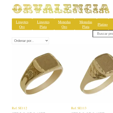
Lingotes
Lingotes
Monedas
Monedas
Platino
Oro
Plata
Oro
Plata
Ref.
SE112
Ref.
SE113