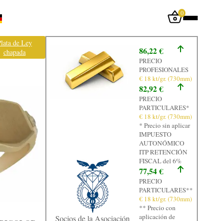
0
Iniciar sesión
lata de Ley
86,22 €
chapada
Inicio
PRECIO
PROFESIONALES
Tienda
€ 18 kt/gr. (730mm)
82,92 €
Taller
PRECIO
PARTICULARES*
Tasación
€ 18 kt/gr. (730mm)
* Precio sin aplicar
Laboratorio
IMPUESTO
AUTONÓMICO
Joyas
ITP RETENCIÓN
FISCAL del 6%
Noticias
77,54 €
PRECIO
Normativa
PARTICULARES**
€ 18 kt/gr. (730mm)
Contacto
** Precio con
aplicación de
Socios de la Asociación
Graficos