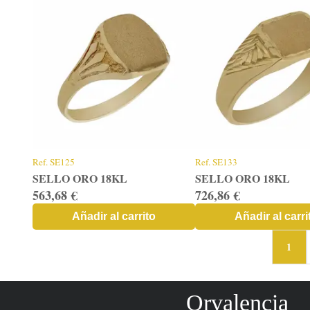
Ref.
SE125
Ref.
SE133
SELLO ORO 18KL
SELLO ORO 18KL
563,68 €
726,86 €
Añadir al carrito
Añadir al carri
1
Orvalencia