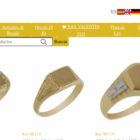
ES
EN
DE
❤️ SAN VALENTIN
Articulos de
Oro de 18
Plata de
P
Regalo
Kl
Ley
2025
Buscar
Ref.
SE114
Ref.
SE119