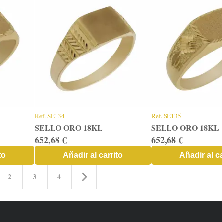
Ref.
SE134
Ref.
SE135
SELLO ORO 18KL
SELLO ORO 18KL
652,68 €
652,68 €
to
Añadir al carrito
Añadir al ca
2
3
4