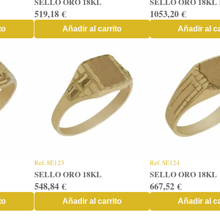
SELLO ORO 18KL
SELLO ORO 18KL
519,18 €
1053,20 €
to
Añadir al carrito
Añadir al ca
Ref.
SE123
Ref.
SE124
SELLO ORO 18KL
SELLO ORO 18KL
548,84 €
667,52 €
to
Añadir al carrito
Añadir al ca