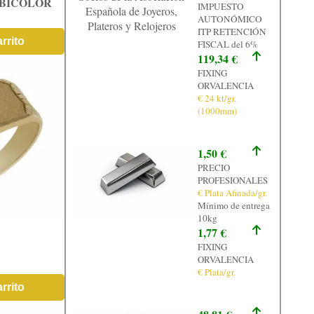
 BICOLOR
IMPUESTO
Española de Joyeros,
AUTONÓMICO
Plateros y Relojeros
ITP RETENCIÓN
rrito
FISCAL del 6%
119,34 €
FIXING
ORVALENCIA
€ 24 kt/gr.
(1000mm)
1,50 €
PRECIO
PROFESIONALES
€ Plata Afinada/gr.
Mínimo de entrega
10kg
1,77 €
FIXING
ORVALENCIA
€ Plata/gr.
rrito