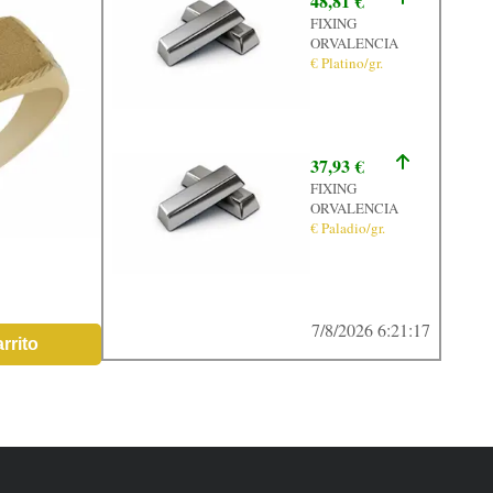
48,81 €
FIXING
ORVALENCIA
€ Platino/gr.
37,93 €
FIXING
ORVALENCIA
€ Paladio/gr.
7/8/2026 6:21:17
rrito