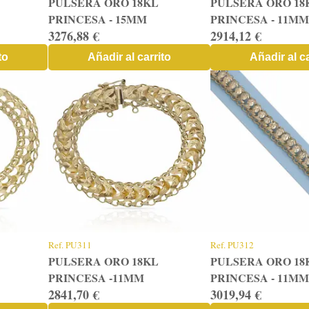
PULSERA ORO 18KL
PULSERA ORO 18
PRINCESA - 15MM
PRINCESA - 11MM
3276,88 €
2914,12 €
to
Añadir al carrito
Añadir al ca
Ref.
PU311
Ref.
PU312
PULSERA ORO 18KL
PULSERA ORO 18
PRINCESA -11MM
PRINCESA - 11MM
2841,70 €
3019,94 €