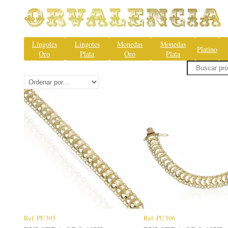
Lingotes
Lingotes
Monedas
Monedas
Platino
Oro
Plata
Oro
Plata
Ref.
PU305
Ref.
PU306