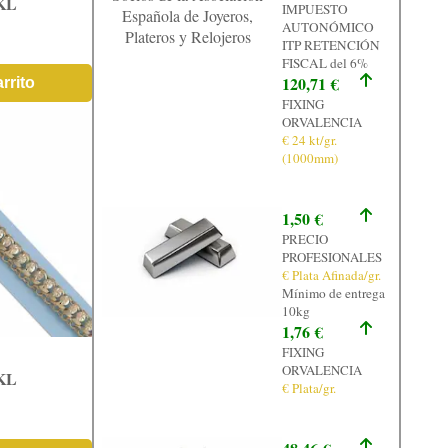
KL
IMPUESTO
Española de Joyeros,
AUTONÓMICO
Plateros y Relojeros
ITP RETENCIÓN
FISCAL del 6%
120,71 €
rrito
FIXING
ORVALENCIA
€ 24 kt/gr.
(1000mm)
1,50 €
PRECIO
PROFESIONALES
€ Plata Afinada/gr.
Mínimo de entrega
10kg
1,76 €
FIXING
ORVALENCIA
KL
€ Plata/gr.