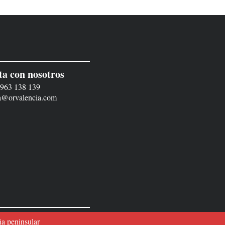
ta con nosotros
:
963 138 139
ia@orvalencia.com
a peninsular