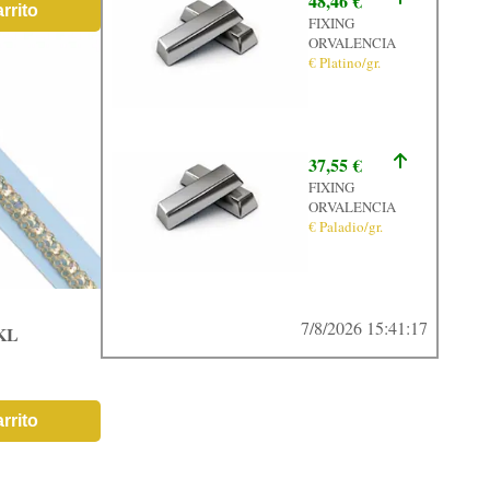
48,46 €
rrito
FIXING
ORVALENCIA
€ Platino/gr.
37,55 €
FIXING
ORVALENCIA
€ Paladio/gr.
7/8/2026 15:41:17
KL
rrito