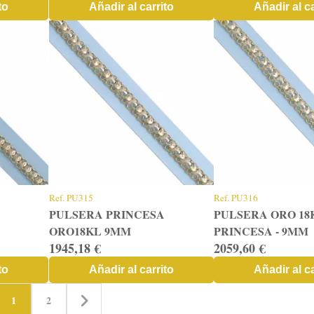
to
Añadir al carrito
Añadir al ca
Ref.
PU315
Ref.
PU316
PULSERA PRINCESA
PULSERA ORO 18
ORO18KL 9MM
PRINCESA - 9MM
1945,18 €
2059,60 €
to
Añadir al carrito
Añadir al ca
1
2