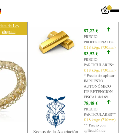
0
Iniciar sesión
lata de Ley
87,22 €
chapada
Inicio
PRECIO
PROFESIONALES
Tienda
€ 18 kt/gr. (730mm)
83,92 €
Taller
PRECIO
PARTICULARES*
Tasación
€ 18 kt/gr. (730mm)
* Precio sin aplicar
Laboratorio
IMPUESTO
AUTONÓMICO
Joyas
ITP RETENCIÓN
FISCAL del 6%
Noticias
78,48 €
PRECIO
Normativa
PARTICULARES**
€ 18 kt/gr. (730mm)
Contacto
** Precio con
aplicación de
Socios de la Asociación
Graficos