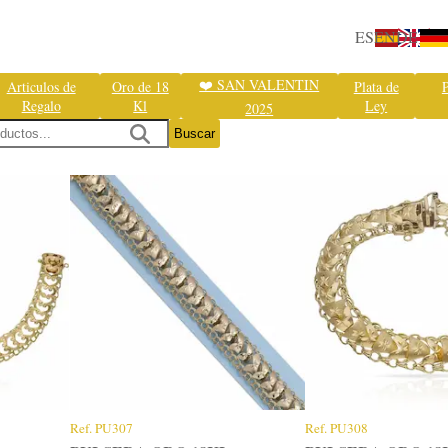
ES
EN
DE
❤️ SAN VALENTIN
Articulos de
Oro de 18
Plata de
P
Regalo
Kl
Ley
2025
Buscar
Ref.
PU307
Ref.
PU308