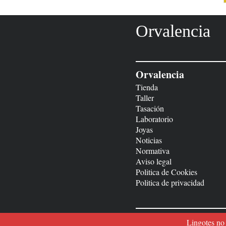
Orvalencia
Orvalencia
Tienda
Taller
Tasación
Laboratorio
Joyas
Noticias
Normativa
Aviso legal
Politica de Cookies
Politica de privacidad
Lingotes no