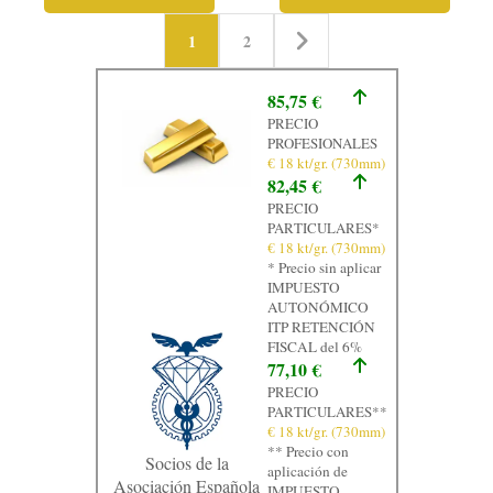
1
2
85,75 €
PRECIO
PROFESIONALES
€ 18 kt/gr. (730mm)
82,45 €
PRECIO
PARTICULARES*
€ 18 kt/gr. (730mm)
* Precio sin aplicar
IMPUESTO
AUTONÓMICO
ITP RETENCIÓN
FISCAL del 6%
77,10 €
PRECIO
PARTICULARES**
€ 18 kt/gr. (730mm)
** Precio con
Socios de la
aplicación de
Asociación Española
IMPUESTO