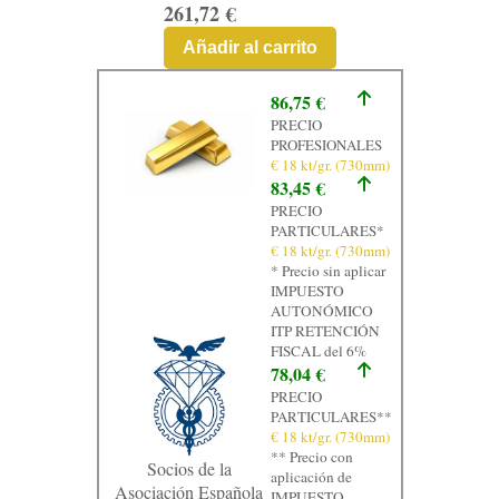
261,72 €
Añadir al carrito
86,75 €
PRECIO
PROFESIONALES
€ 18 kt/gr. (730mm)
83,45 €
PRECIO
PARTICULARES*
€ 18 kt/gr. (730mm)
* Precio sin aplicar
IMPUESTO
AUTONÓMICO
ITP RETENCIÓN
FISCAL del 6%
78,04 €
PRECIO
PARTICULARES**
€ 18 kt/gr. (730mm)
** Precio con
Socios de la
aplicación de
Asociación Española
IMPUESTO